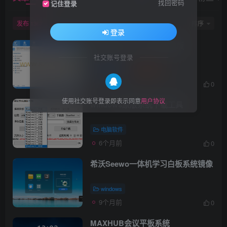
找回密码
记住登录
发布
排序
1367
登录
磁盘清理工具-免安装便携版
社交账号登录
电脑软件
软件工具
4个月前
0
使用社交账号登录即表示同意
用户协议
windows原版系统下载工具
电脑软件
6个月前
0
希沃Seewo一体机学习白板系统镜像
windows
9个月前
0
MAXHUB会议平板系统