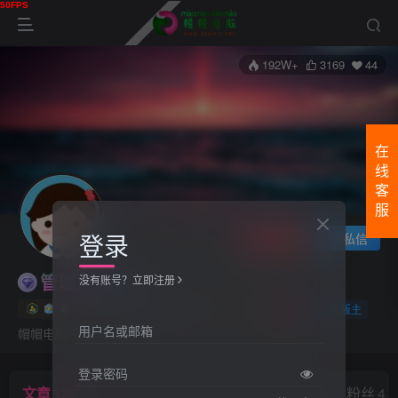
192W+
3169
44
在
线
客
服
登录
关注
私信
管理员
没有账号？立即注册
10枚徽章
帽帽站长
上海
管理员
超级版主
用户名或邮箱
帽帽电脑 www.szyixin.net
登录密码
文章
1367
收藏
0
评论
213
版块
4
帖子
1
粉丝
44