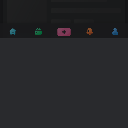
友链申请
免责声明
广告合作
关于我们
Copyright © 2023 - 2024·
帽帽电脑网
· 由帽帽
强力驱动.
赣ICP备17010881号-3