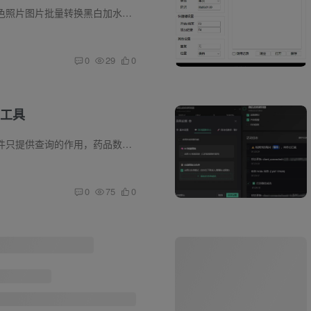
软件介绍 一键彩色照片图片批量转换黑白加水印工具 要处理图片拖拽放入 一键处理成黑白照片 图片转黑白：将彩色照片一键转换为黑白效果。 软件截图
0
29
0
工具
软件介绍 这个软件只提供查询的作用，药品数据也是来源于东方医药网，用药谨遵医嘱 ，切勿当自行用药。 数据源收集的共有11万+记录，以parquet格式压缩后嵌入程序中(约31M)。所以本程序是不联网...
0
75
0
菜谱软件
软件介绍 家常菜因地域、物产、生活习惯和饮食爱好的不同，形成了东南西北不同的地域特色以及甜、咸、麻、辣、香等不同的口味特点，一菜一格，百菜百味，“食趣”盎然而意无尽。 已去除广告！ ...