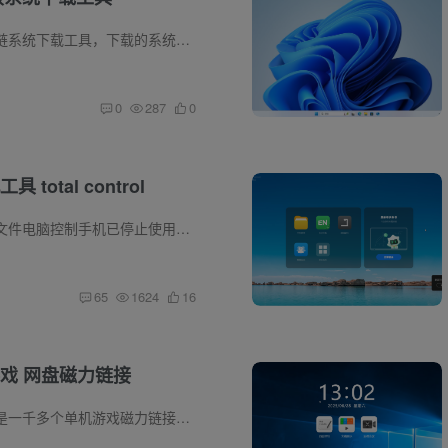
软件介绍 微软直链系统下载工具，下载的系统类型的原版镜像格式，下载速度非常快。 软件截图
0
287
0
total control
前言 原链接的单文件电脑控制手机已停止使用，此电脑控制手机远程控制工具，旨在帮助用户高效地远程管理手机。软件具有简洁的界面和强大的功能，使用户能够轻松控制手机并进行各种操作。可以通...
65
1624
16
戏 网盘磁力链接
前言 本次带来的是一千多个单机游戏磁力链接，包含很多单机游戏。通过链接的方式进行分享，链接有效期就不知道多久了，给VIP用户先体验吧。 下载说明 游戏都是单机的，花费99元从别人那里买来的...