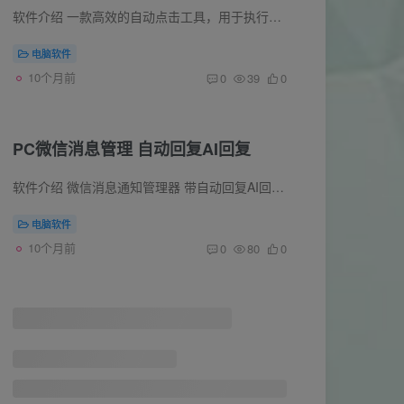
软件介绍 一款高效的自动点击工具，用于执行重复的鼠标点击操作。可精确设置点击时间、坐标和频率，支持多种点击模式。 可通过快捷键触发自动化任务，大幅简化游戏、测试等场景中的手动操作，提...
电脑软件
10个月前
0
39
0
PC微信消息管理 自动回复AI回复
软件介绍 微信消息通知管理器 带自动回复AI回复· 桌面提醒版 带自动回复、AI 回复、自定义 APIKey、提示词 · 桌面提醒版 支持直接在桌面回复 支持微信版本：4.1以上版本 本软件主要亮点...
电脑软件
10个月前
0
80
0
手机蓝牙当电脑键盘鼠标软件
软件介绍 Bluetooth keyboard Pro是一款手机软件,把手机变为蓝牙键盘和鼠标的应用，然后就能用手机当蓝牙键盘鼠标在电脑上使用了，电脑端无需安装软件，只需要有蓝牙功能即可。 软件截图
手机软件