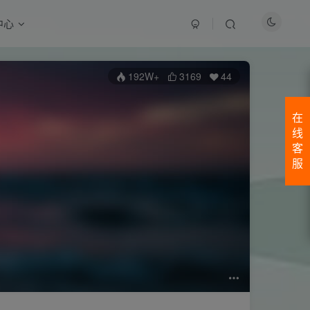
中心
192W+
3169
44
在
线
客
服