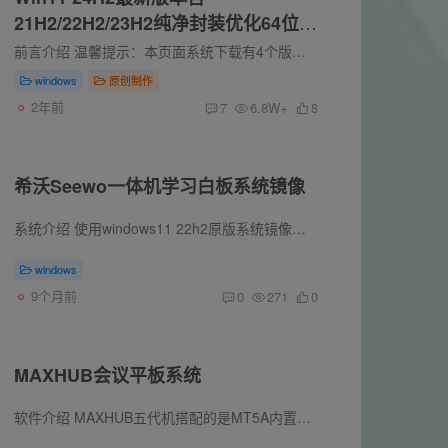
21H2/22H2/23H2纯净封装优化64位
ghost专业版
前言介绍 温馨提示：本页面系统下载有4个版本，均为原版系统制作，64位专业版，windows11 21H2、22H2、23H2、24H2四个版本。非常纯净不含任何第三方软件绑定，也没做过多的精简，去除了一些没用...
windows
原创制作
2年前
7
6.8W+
8
希沃Seewo一体机学习白板系统镜像
系统介绍 使用windows11 22h2原版系统镜像作为模板封装制作而成，安装的时候别联网，支持台式机和笔记本进行安装，当然有条件的尽量选择有触摸功能的会更好，毕竟是学习白板都是触摸使用的。 系...
windows
9个月前
0
271
0
MAXHUB会议平板系统
软件介绍 MAXHUB五代机搭配的是MT5A内置电脑模块，本次分享的maxhub系统镜像可在笔记本和台式机电脑上进行安装，也可以在maxhub平板 一体机上安装。Windows系统版本为WIN10企业版LTSC。常用的...