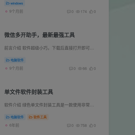
windows
9个月前
0
174
0
微信多开助手，最新最强工具
前言介绍 软件超级小巧，下载后直接打开即可使用，功能超级强大。可以在运行当中继续多开，智能自动检测进程，使每个进程独立运行，互不冲突。 软件截图
电脑软件
9个月前
0
66
0
单文件软件封装工具
软件介绍 绿色单文件封装工具是一款使用非常简单方便的文件封装工具，它能将多文件绿色软件打包成单文件exe程序，支持格式有exe、bat、cmd。软件适用键盘快捷键，Shirt+Enter刚开始封裝，ESC停...
电脑软件
软件工具
6年前
0
758
0