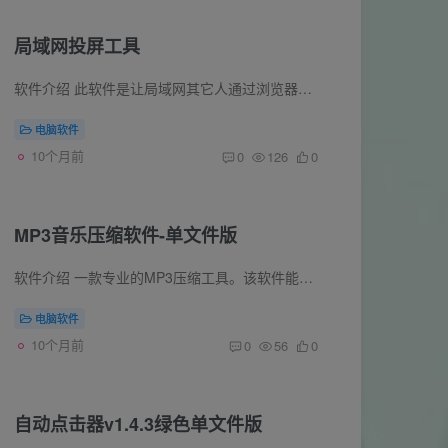
局域网投屏工具
软件介绍 此软件是让局域网其它人通过浏览器访问链接可以看到自己的屏幕 讲课的时候可以使用 给同学们共享屏幕用 便捷 软件截图 这个软件非常强大,投屏之后，局域网的电脑通过浏览器可以访问投...
电脑软件
10个月前
0
126
0
MP3音乐压缩软件-单文件版
软件介绍 一款专业的MP3压缩工具。该软件能够支持用户通过简单几步批量压缩MP3文件的大小，而且提供了固定比特率与均衡比特率两种压缩模式，并支持自定义设置设置比特率的数值。 软件截图 使用...
电脑软件
10个月前
0
56
0
自动点击器v1.4.3绿色单文件版