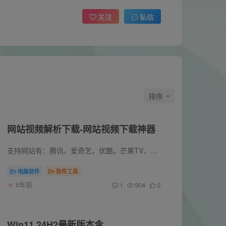
关注
私信
排序
网站视频解析下载-网站视频下载神器
支持网站有：腾讯，爱奇艺，优酷，芒果TV，搜狐视频，B站，乐视，PPTV，优酷 使用方法简单： 下载后解压，打开视频解析工具 然后复制网页视频网址粘贴到解析软件点击解析。
电脑软件
软件工具
6年前
1
904
0
Win11 24H2最新版本含