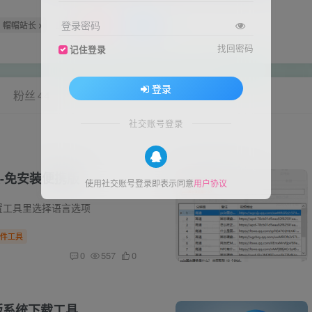
登录密码
帽帽站长
上海
管理员
超级版主
找回密码
记住登录
登录
粉丝
44
社交账号登录
-免安装便携版
使用社交账号登录即表示同意
用户协议
置工具里选择语言选项
件工具
0
557
0
原版系统下载工具