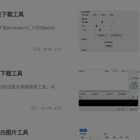
系统下载工具
软件介绍 只支持下载windows10_1703到windows11_24H2系统类型，系统版本可选家庭，专业，教育，企业，家庭OEM等，可以自定义下载多少位宽系统，保存的路径位置，下载暂停等。但是要注意，下载开...
0
68
0
下载工具
软件介绍 一款专业的迅雷专用链转换工具，可将 thunder://开头的加密链接转换为可直接使用的HTTP/HTTPS下载地址。智能解码自动识别迅雷专有协议，Base64+URL双重解码跨平台支持。 软件截图
1
179
0
白图片工具