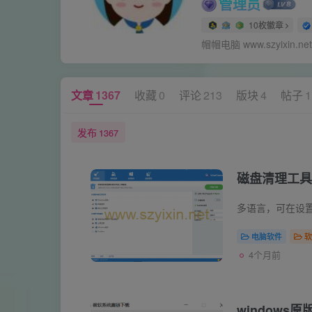
管理员
10枚徽章
帽帽电脑 www.szyixin.net
文章
1367
收藏
0
评论
213
版块
4
帖子
1
发布
1367
磁盘清理工具
多语言，可在设
电脑软件
软
4个月前
windows