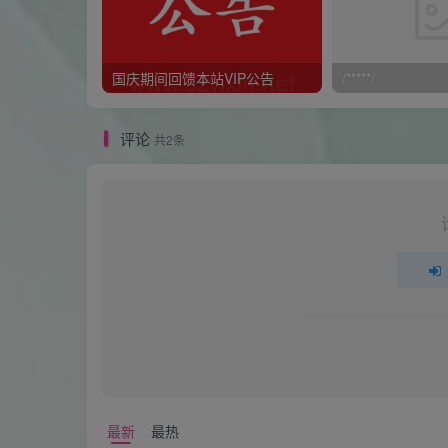
国庆期间回馈本站VIP公告
/*****/
评论
共2条
最新
最热