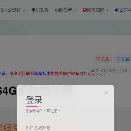
办公设计
手机软件
电脑教程
网页源码
公告
关注
私信
2
1401
0
出错
，或者直接联系
帽帽技术
帽帽将提供强有力的技术支持。
/64G系统盘下载
登录
没有账号？立即注册
详细阅读以下文字介绍
用户名或邮箱