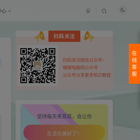
中心
最近评论
扫码关注
生活也美好了！
111111fghfg
13小时前
0
cbnfgnfg
在
扫码关注微信公众号~
线
心情也舒畅了！
用户43475754
2天前
0
帽帽电脑网公众号
客
66666666666666666666666666666
服
公众号分享更多知识教程
走路也有劲了！
用户43475754
2天前
0
66666666666666666666666666666666666666666666666
腿也不痛了！
用户43475754
2天前
0
腰也不酸了！
5555
坚持每天来逛逛，会让你
用户43475754
2天前
0
工作也轻松了！
1111
王恩博
3天前
0