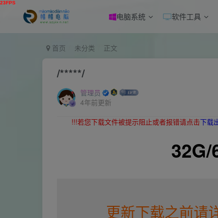
电脑系统
软件工具
首页
未分类
正文
/*****/
管理员
4年前更新
!!!若您下载文件被提示阻止或者报错请点击
下载
32G
更新下载之前请