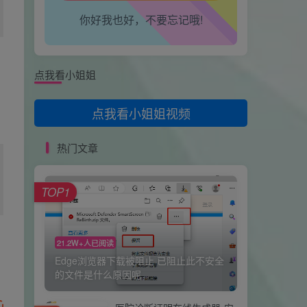
666
你好我也好，不要忘记哦!
卖男孩的大火柴🔥
6天前
0
感谢分享，试试
点我看小姐姐
修心
8天前
0
OKkeyi
点我看小姐姐视频
热门文章
TOP1
21.2W+人已阅读
Edge浏览器下载被阻止 已阻止此不安全
的文件是什么原因呢