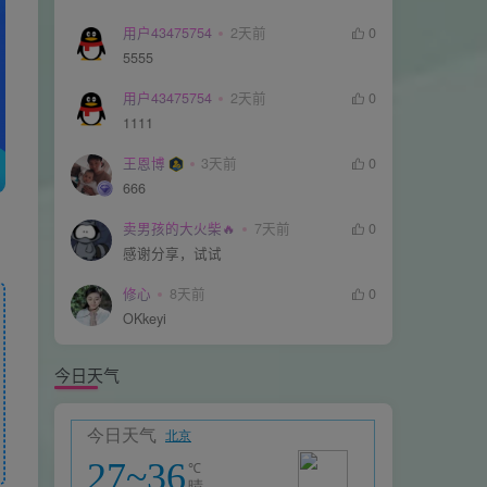
用户43475754
2天前
0
5555
用户43475754
2天前
0
1111
王恩博
3天前
0
666
卖男孩的大火柴🔥
7天前
0
感谢分享，试试
修心
8天前
0
OKkeyi
今日天气