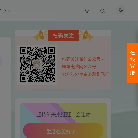
中心
扫码关注
在
生活也美好了！
免费内容
扫码关注微信公众号~
线
帽帽电脑网公众号
客
心情也舒畅了！
服
公众号分享更多知识教程
温馨提示：虚拟软件资源具有可复制性，购买前
走路也有劲了！
请确认是否需要，购买后概不退款
登录查看
腿也不痛了！
坚持每天来逛逛，会让你
最近评论
腰也不酸了！
111111fghfg
21小时前
0
工作也轻松了！
cbnfgnfg