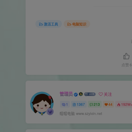
激活工具
电脑知识
点赞
6
管理员
关注
1
1367
213
44
192W
帽帽电脑 www.szyixin.net