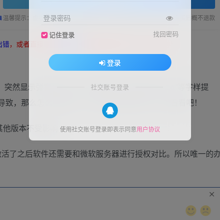
登录查看
登录密码
温馨提示：虚拟软件资源具有可复制性，购买前请确认是否需要，购买后概不退款
找回密码
记住登录
出错
，或者直接联系
帽帽技术
帽帽将提供强有力的技术支持。
登录
，突然显示弹窗出来“为什么要冒险？获取正版office”等字样提
社交账号登录
e所导致，那么怎么取消呢？下面小编就带着大家一起看看吧！
本。其他版本不受影响
使用社交账号登录即表示同意
用户协议
激活了之后软件还需要和微软服务器进行授权对比。所以唯一的