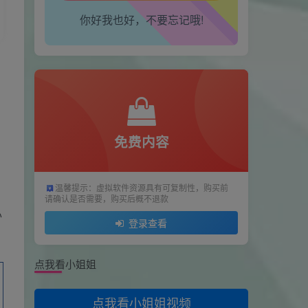
你好我也好，不要忘记哦!
用户43475754
2天前
0
66666666666666666666666666666
用户43475754
2天前
0
66666666666666666666666666666666666666666666666
用户43475754
2天前
0
5555
免费内容
用户43475754
2天前
0
1111
温馨提示：虚拟软件资源具有可复制性，购买前
王恩博
3天前
0
请确认是否需要，购买后概不退款
666
办
登录查看
卖男孩的大火柴🔥
7天前
0
感谢分享，试试
点我看小姐姐
修心
8天前
0
OKkeyi
点我看小姐姐视频