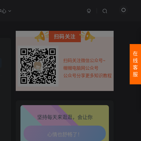
中心
最近评论
扫码关注
111111fghfg
前天
0
cbnfgnfg
在
扫码关注微信公众号~
线
用户43475754
3天前
0
帽帽电脑网公众号
客
66666666666666666666666666666
服
公众号分享更多知识教程
用户43475754
3天前
0
66666666666666666666666666666666666666666666666
用户43475754
3天前
0
5555
坚持每天来逛逛，会让你
用户43475754
3天前
0
1111
生活也美好了！
王恩博
4天前
0