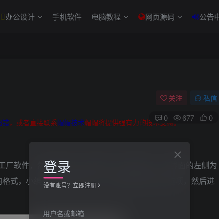
办公设计
手机软件
电脑教程
网页源码
公告
关注
私信
0
677
0
出错
，或者直接联系
帽帽技术
帽帽将提供强有力的技术支持。
登录
厂软件，然后打开进入主界面，如下图所示，在界面的左侧为
格式，小编以MP4格式为例，点击界面中的MP4选项，然后进
没有账号？立即注册
用户名或邮箱