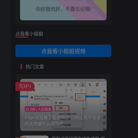
666
你好我也好，不要忘记哦!
心情也舒畅了！
卖男孩的大火柴🔥
7天前
0
走路也有劲了！
感谢分享，试试
点我看小姐姐
修心
8天前
0
腿也不痛了！
OKkeyi
点我看小姐姐视频
腰也不酸了！
热门文章
工作也轻松了！
TOP1
21.2W+人已阅读
Edge浏览器下载被阻止 已阻止此不安全
的文件是什么原因呢