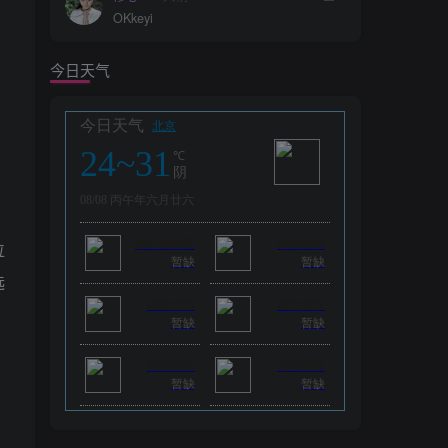
OKkeyi
今日天气
位
选