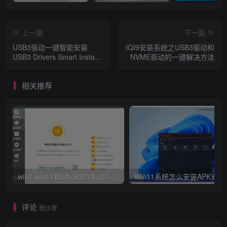
上一篇
下一篇
USB3驱动一键智能安装
IQI9安装系统之USB3驱动和
USB3 Drivers Smart Install
NVME驱动的一键解决方法
v2.0.6.9
相关推荐
win7-win11和office2013-2019万能激活软件
Win11系
评论
抢沙发