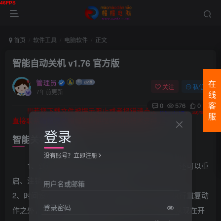
首页
软件工具
电脑软件
正文
智能自动关机 v1.76 官方版
管理员
在
关注
私信
7年前更新
线
0
576
0
客
!!!若您下载文件被提示阻止或者报错请点击
下载出错
，或者
服
直接联系
帽帽技术
帽帽将提供强有力的技术支持。
登录
智能关机的特点：
没有账号？立即注册
1、到达设定时间后，除了可以自动关机之外，还可以重
启、注销、休眠、关闭电源、睡眠。
用户名或邮箱
2、时间设定十分的灵活，你可以选择每天到点就执行重复动
登录密码
作之外，也可以选择在某个指定时间执行，甚至是从现在开