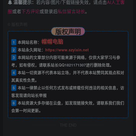
温馨提示：
若内容/图片/下载链接失效，请点击
AI人工客
服
或者
下方评论
或登录后
私信留言站长
。
©
版权声明
版权声明
帽帽电脑
1
本网站名称：
2
本站永久网址：
https://www.szyixin.net
3
本网站的文章部分内容可能来源于网络，仅供大家学习与参
考，如有侵权，请联系站长QQ
1821171307
进行删除处理。
4
本站一切资源不代表本站立场，并不代表本站赞同其观点和对
其真实性负责。
5
本站一律禁止以任何方式发布或转载任何违法的相关信息，访
客发现请向站长举报
6
本站资源大多存储在云盘，如发现链接失效，请联系我们我们
会第一时间更新。
THE END