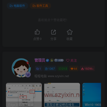
电脑软件
软件工具
喜欢就点个赞收藏吧！
点赞
0
分享
收藏
管理员
关注
1
1367
213
44
192W+
帽帽电脑 www.szyixin.net
Edge浏览器下载被阻止 已阻止此不安全的文件是什么原因呢
医院诊断证明在线生成器-安卓APP