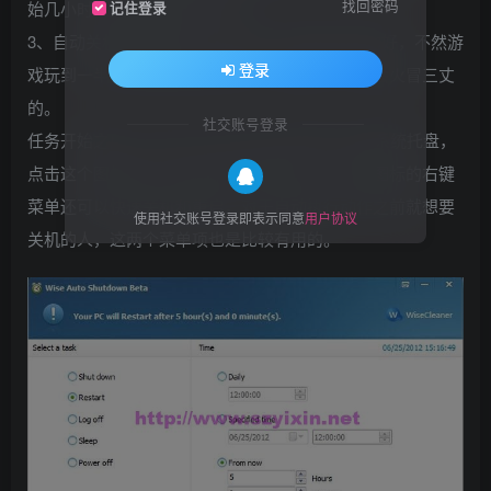
找回密码
始几小时几分钟之后关机也可。
记住登录
3、自动关机前提醒你。这个功能一般还是勾选的好，不然游
登录
戏玩到一半没有存档却自动关机，相信每个人都会火冒三丈
的。
社交账号登录
任务开始之后，Wise Auto Shutdown会最小化到系统托盘，
点击这个图标除了可以再次唤出界面之外，使用图标的右键
菜单还可以快速关机和重启，对于自动执行动作之前就想要
使用社交账号登录即表示同意
用户协议
关机的人，这两个菜单项也是比较有用的。