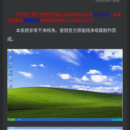
购买后概不退款
找回密码
记住登录
!!!若您下载文件被提示阻止或者报错请点击
下载出错
，或者
登录
直接联系
帽帽技术
帽帽将提供强有力的技术支持。
本系统非常干净纯净。使用官方原版纯净母盘制作而
社交账号登录
成。
使用社交账号登录即表示同意
用户协议