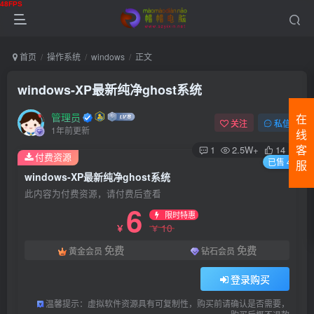
首页
操作系统
windows
正文
windows-XP最新纯净ghost系统
管理员
在
关注
私信
1年前更新
线
1
2.5W+
14
客
付费资源
已售 4
服
windows-XP最新纯净ghost系统
此内容为付费资源，请付费后查看
登录
6
限时特惠
10
￥
￥
没有账号？立即注册
免费
免费
黄金会员
钻石会员
用户名或邮箱
登录购买
登录密码
温馨提示：虚拟软件资源具有可复制性，购买前请确认是否需要，