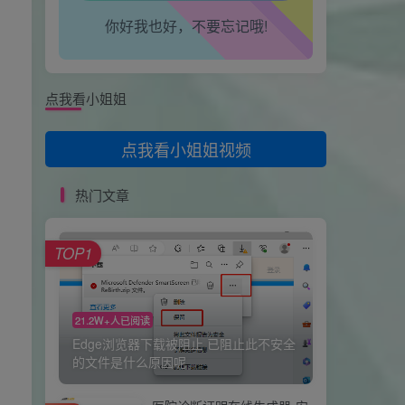
666
你好我也好，不要忘记哦!
腰也不酸了！
卖男孩的大火柴🔥
7天前
0
工作也轻松了！
感谢分享，试试
点我看小姐姐
修心
8天前
0
OKkeyi
点我看小姐姐视频
热门文章
TOP1
21.2W+人已阅读
Edge浏览器下载被阻止 已阻止此不安全
的文件是什么原因呢