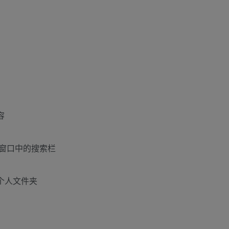
容
ght 窗口中的搜索栏
的个人文件夹