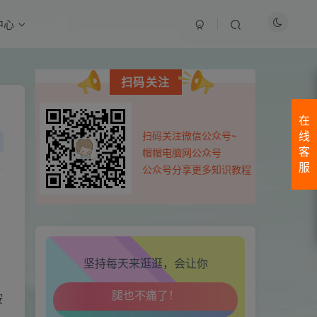
中心
最近评论
扫码关注
111111fghfg
14小时前
0
cbnfgnfg
在
扫码关注微信公众号~
线
用户43475754
2天前
0
帽帽电脑网公众号
客
66666666666666666666666666666
服
公众号分享更多知识教程
用户43475754
2天前
0
生活也美好了！
的
66666666666666666666666666666666666666666666666
心情也舒畅了！
用户43475754
2天前
0
5555
坚持每天来逛逛，会让你
走路也有劲了！
用户43475754
2天前
0
1111
按
腿也不痛了！
王恩博
3天前
0