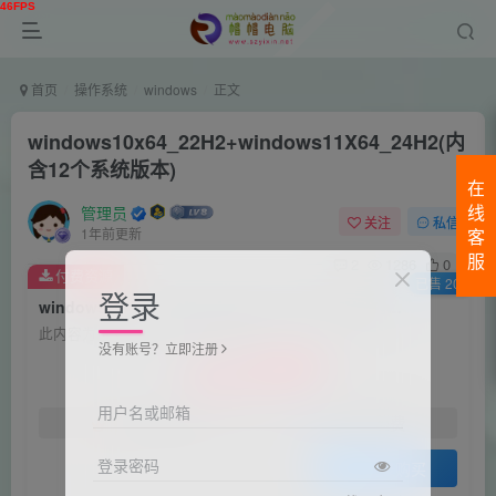
首页
操作系统
windows
正文
windows10x64_22H2+windows11X64_24H2(内
含12个系统版本)
在
管理员
线
关注
私信
1年前更新
客
服
2
1286
0
付费资源
已售 20
登录
windows10x64_22H2+windows11X64_24H2(内含12个系统版本)
此内容为付费资源，请付费后查看
没有账号？立即注册
15
限时特惠
30
￥
￥
用户名或邮箱
免费
免费
黄金会员
钻石会员
登录密码
登录购买