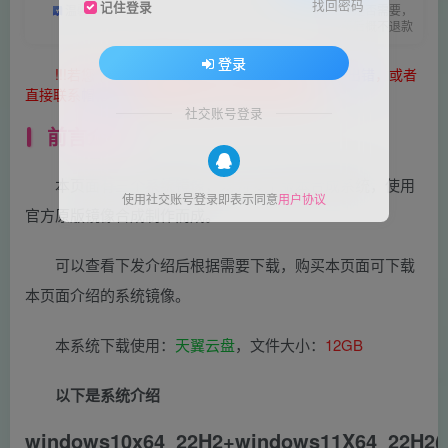
找回密码
记住登录
温馨提示：虚拟软件资源具有可复制性，购买前请确认是否需要，
购买后概不退款
登录
!!!若您下载文件被提示阻止或者报错请点击
下载出错
，或者
直接联系
帽帽技术
帽帽将提供强有力的技术支持。
社交账号登录
前言介绍
本页面有三个系统镜像，均为多个版本合成系统，使用
使用社交账号登录即表示同意
用户协议
官方原版镜像合成制作而成。
可以查看下发介绍后根据需要下载，购买本页面可下载
本页面介绍的系统镜像。
本系统下载使用：
天翼云盘
，文件大小：
12GB
以下是系统介绍
windows10x64_22H2+windows11X64_22H2