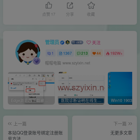
点赞
17
分享
收藏
管理员
关注
1
1367
213
44
192W+
帽帽电脑 www.szyixin.net
Edge浏览器下载被阻止 已阻止此不安全的文件是什么原因呢
医院诊断证明在线生成器-安卓APP
上一篇
下一篇
本站QQ登录账号绑定注册账
无更多文章
号方法