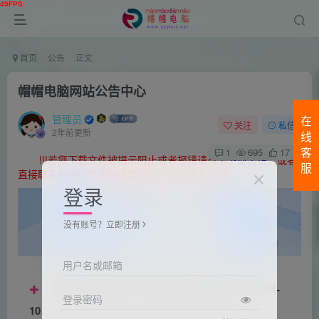
首页
公告
正文
帽帽电脑网站公告中心
管理员
在
关注
私信
2年前更新
线
1
695
17
客
!!!若您下载文件被提示阻止或者报错请点击
下载出错
，或者
服
直接联系
帽帽技术
帽帽将提供强有力的技术支持。
登录
没有账号？立即注册
用户名或邮箱
本站123网盘下载方式逐步改天翼网盘下载 2024-
登录密码
10