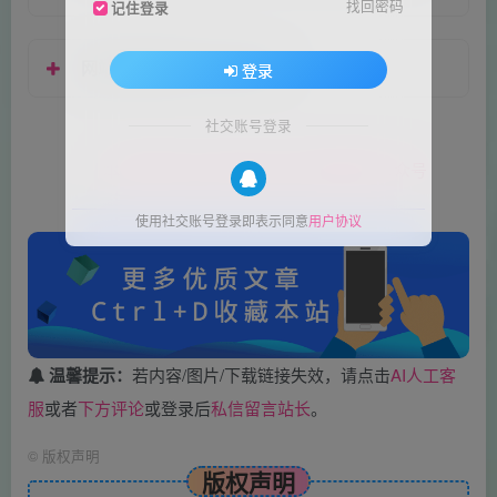
找回密码
记住登录
网站升级告用户书 2024-05
登录
社交账号登录
本文结束END-更多知识关注帽帽电脑公众号
使用社交账号登录即表示同意
用户协议
温馨提示：
若内容/图片/下载链接失效，请点击
AI人工客
服
或者
下方评论
或登录后
私信留言站长
。
©
版权声明
版权声明