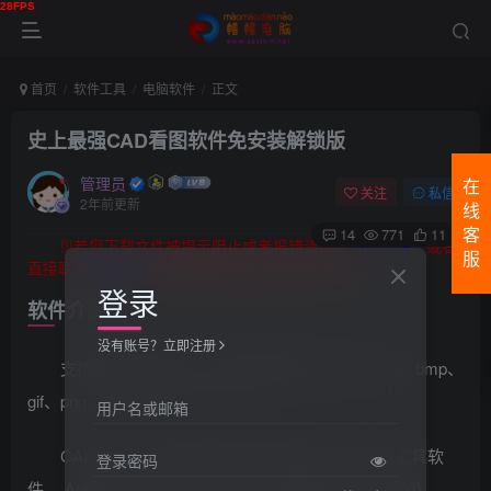
首页
软件工具
电脑软件
正文
史上最强CAD看图软件免安装解锁版
管理员
在
关注
私信
2年前更新
线
14
771
11
客
!!!若您下载文件被提示阻止或者报错请点击
下载出错
，或者
服
直接联系
帽帽技术
帽帽将提供强有力的技术支持。
登录
软件介绍
没有账号？立即注册
支持多种图片格式。可看常用图片文件如（psd、bmp、
gif、png、jpg、jpeg、tif、tiff）
用户名或邮箱
CADSee Plus 是专为工程设计相关人员设计的工具软
登录密码
件。 AutoCAD DWG/DXF文件（支持版本为R14-2020）、