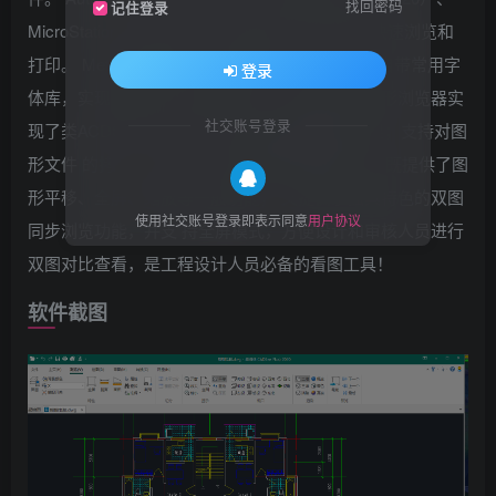
找回密码
记住登录
MicroStation DGN 和PDF文件脱离 CAD环境的快速浏览和
打印。 Metro界面风格，样式美观，体积小巧。 自带常用字
登录
体库，实现图形文件浏览和管理。 内置多格式图形浏览器实
社交账号登录
现了类ACDSee的DWG/DXF文件缩略图预览效果；支持对图
形文件 的拷贝、 粘贴、剪切和删除等管理操作。既提供了图
形平移、全屏、缩放等一般功能， 又提供了独具特色的双图
使用社交账号登录即表示同意
用户协议
同步浏览功能，并支 持全屏模式，方便设计和审核人员进行
双图对比查看，是工程设计人员必备的看图工具！
软件截图