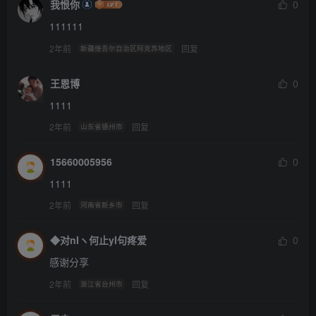
我恨你
0
111111
2年前
回复
新疆维吾尔自治区阿克苏地区
王恩博
0
1111
2年前
回复
山东省德州市
15660005956
0
1111
2年前
回复
河南省新乡市
◆对nIヽ何止yI句疼爱
0
感谢分享
2年前
回复
浙江省台州市