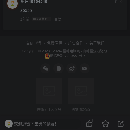
用户40104540
0
25555
2年前
回复
山东省德州市
友链申请
免责声明
广告合作
关于我们
Copyright © 2023 - 2024·
帽帽电脑网
· 由帽帽
强力驱动.
赣ICP备17010881号-3
扫码关注公众号
扫码加QQ群
11
欢迎您留下宝贵的见解！