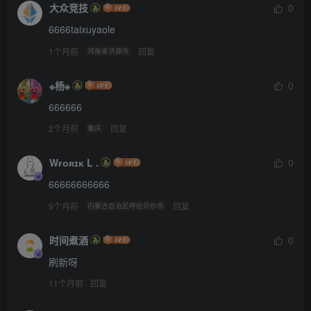
大众竞技
0
6666taixuyaole
1个月前
回复
河南省济源市
※杨※
0
666666
2个月前
回复
重庆
Wғᴏʀɪᴋ L .
0
66666666666
9个月前
回复
内蒙古自治区呼伦贝尔市
时间煮酒
0
刷新呀
11个月前
回复