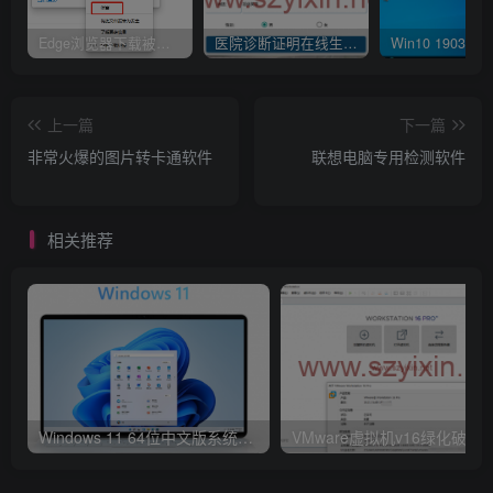
Edge浏览器下载被阻止 已阻止此不安全的文件是什么原因呢
医院诊断证明在线生成器-安卓APP
上一篇
下一篇
非常火爆的图片转卡通软件
联想电脑专用检测软件
相关推荐
Windows 11 64位中文版系统官方正式版
VMware虚拟机v16绿化破