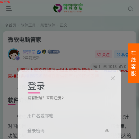
首页
软件工具
杀毒软件
正文
微软电脑管家
管理员
在
关注
私信
2年前更新
线
1
1013
0
客
!!!若您下载文件被提示阻止或者报错请点击
下载出错
，或者
服
直接联系
帽帽技术
帽帽将提供强有力的技术支持。
登录
只能在win11系统上面安装。其他系统不支持。
没有账号？立即注册
软件介绍
用户名或邮箱
微软官方自主研发的的全新桌面安全辅助类产品，只针
对国内用户测试，使用了 Windows 官方 Defender 病毒库，
登录密码
功能比较简单，微软电脑管家聚合微软 Windows 系统强大的