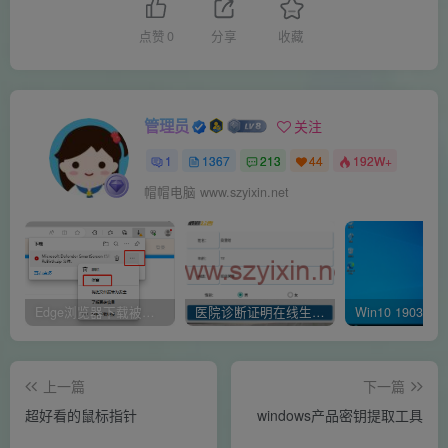
点赞
0
分享
收藏
管理员
关注
1
1367
213
44
192W+
帽帽电脑 www.szyixin.net
Edge浏览器下载被阻止 已阻止此不安全的文件是什么原因呢
医院诊断证明在线生成器-安卓APP
上一篇
下一篇
超好看的鼠标指针
windows产品密钥提取工具